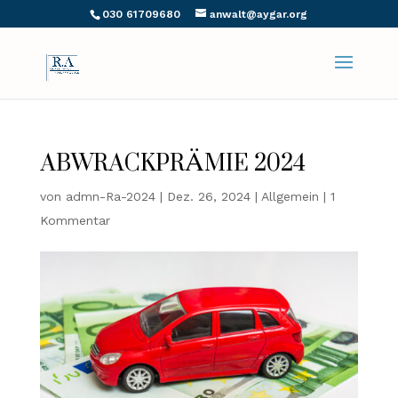
030 61709680
anwalt@aygar.org
ABWRACKPRÄMIE 2024
von
admn-Ra-2024
|
Dez. 26, 2024
|
Allgemein
|
1
Kommentar