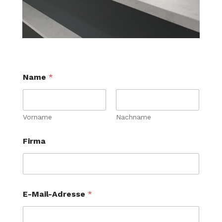
B
Name
*
i
t
t
e
U
Vorname
Nachname
m
w
Firma
o
r
u
m
E-Mail-Adresse
*